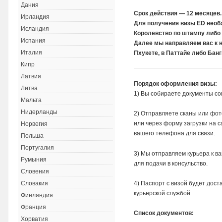
Дания
Срок действия — 12 месяцев.
Ирландия
Для получения визы ED необ
Исландия
Королевство по штампу либо 
Испания
Далее мы направляем вас к 
Италия
Пхукете, в Паттайе либо Банг
Кипр
Латвия
Порядок оформления визы:
Литва
1) Вы собираете документы со
Мальта
Нидерланды
2) Отправляете сканы или фот
или через форму загрузки на с
Норвегия
вашего телефона для связи.
Польша
Португалия
3) Мы отправляем курьера к в
Румыния
для подачи в консульство.
Словения
4) Паспорт с визой будет дос
Словакия
курьерской службой.
Финляндия
Франция
Список документов:
Хорватия