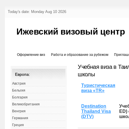
Today's date: Monday Aug 10 2026
Ижевский визовый центр
Оформление виз
Работа и образование за рубежом
Приглаш
Учебная виза в Таи
школы
Европа:
Австрия
Туристическая
виза «TR»
Бельгия
Болгария
Великобритания
Destination
Уче
Thailand Visa
ED)
Венгрия
(DTV)
шко
Германия
Греция