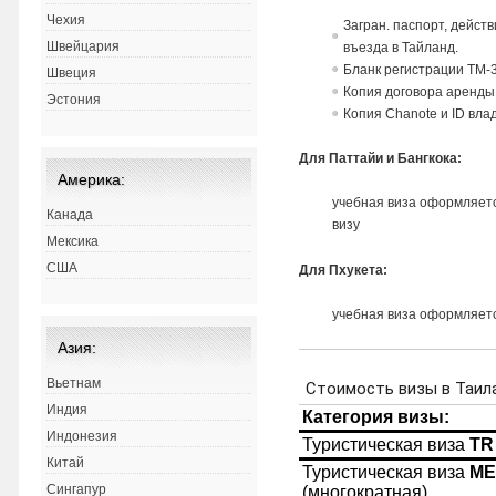
Чехия
Загран. паспорт, дейст
Швейцария
въезда в Тайланд.
Бланк регистрации TM-
Швеция
Копия договора аренды
Эстония
Копия Chanote и ID вла
Для Паттайи и Бангкока:
Америка:
учебная виза оформляетс
Канада
визу
Мексика
США
Для Пхукета:
учебная виза оформляет
Азия:
Вьетнам
Индия
Индонезия
Китай
Сингапур