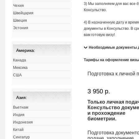
3) Мы заполняем для вас все б
Чехия
Консульство.
Швейцария
Швеция
4) В назначенную дату и врем
Эстония
документы в Консульство. В с
вам готовую визу!
Необходимые документы 
Америка:
Тарифы на оформление визы
Канада
Мексика
Подготовка к личной 
США
3 950 р.
Азия:
Только личная пода
Консульство докум
Вьетнам
и прохождение
Индия
биометрии.
Индонезия
Китай
Подготовка документо
Сингапур
подаче, заполнение