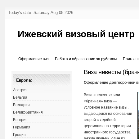
Today's date: Saturday Aug 08 2026
Ижевский визовый центр
Оформление виз
Работа и образование за рубежом
Приглаш
Виза невесты (брач
Европа:
Оформление долгосрочной ви
Австрия
Виза «невесты» или
Бельгия
«брачная» виза —
Болгария
условное название визы,
Великобритания
выдающейся на основании
скорой свадебной
Венгрия
церемонии на территории
Германия
иностранного государства
Греция
между людьми, один из