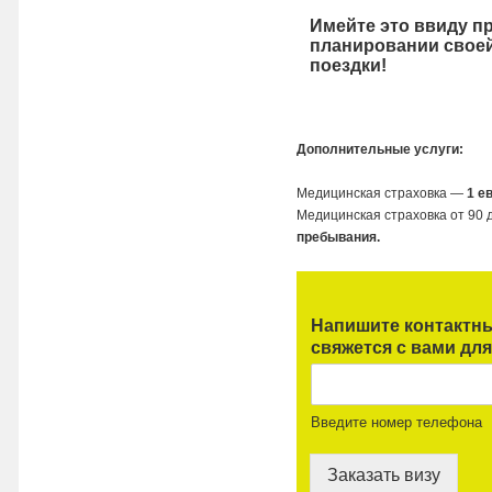
Имейте это ввиду п
планировании свое
поездки!
Дополнительные услуги:
Медицинская страховка —
1 е
Медицинская страховка от 90
пребывания.
Напишите контактны
свяжется с вами для
Введите номер телефона
Заказать визу