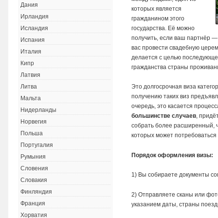
Дания
которых является
Ирландия
гражданином этого
государства. Её можно
Исландия
получить, если ваш партнёр —
Испания
вас провести свадебную церем
Италия
делается с целью последующег
Кипр
гражданства страны проживан
Латвия
Это долгосрочная виза категор
Литва
получению таких виз предъяв
Мальта
очередь, это касается процес
Нидерланды
большинстве случаев
, придё
Норвегия
собрать более расширенный, ч
Польша
которых может потребоваться 
Португалия
Порядок оформления визы:
Румыния
Словения
1) Вы собираете документы со
Словакия
Финляндия
2) Отправляете сканы или фот
Франция
указанием даты, страны поезд
Хорватия