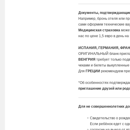
Документы, подтверждающие
Например, бронь отеля или пр
сами оформим технические вау
Медицинская страховка
может
нас по цене 1,5 евро в день н
ИСПАНИЯ, ГЕРМАНИЯ, ФРА
ОРИГИНАЛЬНЫЙ бланк пригла
ВЕНГРИЯ
требует только подв
чеками и билеты выкупленные 
Для
ГРЕЦИИ
рекомендуем пре
*Об особенностях подтвержда
приглашение друзей или род
Для не совершеннолетних до
Свидетельство о рожде
Если ребёнок едет с о
согласие на выезд от в