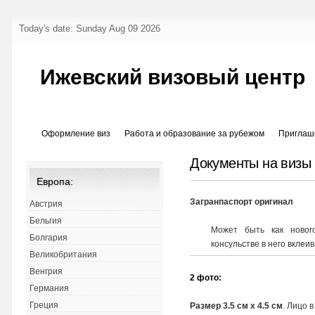
Today's date: Sunday Aug 09 2026
Ижевский визовый центр
Оформление виз
Работа и образование за рубежом
Приглаш
Документы на визы
Европа:
Загранпаспорт оригинал
Австрия
Бельгия
Может быть как нового
Болгария
консульстве в него вклеив
Великобритания
Венгрия
2 фото:
Германия
Греция
Размер 3.5 см x 4.5 см
. Лицо в