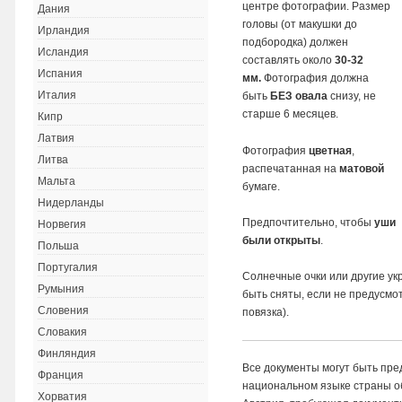
центре фотографии. Размер
Дания
головы (от макушки до
Ирландия
подбородка) должен
Исландия
составлять около
30-32
Испания
мм.
Фотография должна
Италия
быть
БЕЗ
овала
снизу, не
старше 6 месяцев.
Кипр
Латвия
Фотография
цветная
,
Литва
распечатанная на
матовой
Мальта
бумаге.
Нидерланды
Предпочтительно, чтобы
уши
Норвегия
были открыты
.
Польша
Португалия
Солнечные очки или другие у
Румыния
быть сняты, если не предусмо
Словения
повязка).
Словакия
Финляндия
Все документы могут быть пре
Франция
национальном языке страны о
Хорватия