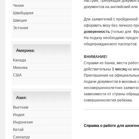
Австрия, требующая документы
Чехия
документов на английский или
Швейцария
Для заявителей с пройденной
Швеция
оформить визу без личного пр
Эстония
доверенность
(только для Фра
На подачу необходимо предос
общегражданского паспортов.
Америка:
ВНИМАНИЕ!
Канада
Справки из банка, места рабо
Мексика
действительны
1 месяц
на мом
США
Приглашения на официальных
подачи документов в визовые 
несовершеннолетних заявител
зависимости от страны обращ
Азия:
совершеннолетия ребенка.
Вьетнам
Индия
Индонезия
Справка о работе для шенген
Китай
Сингапур