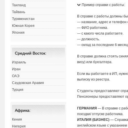
Пример справки с работы:
Таиланд
Тайвань
В справке с работы должны бы
Туркменистан
— название, адрес и телефон 
Южная Корея
— ФИО работника.
Япония
— с какого числа работаете.
— должность.
— оклад за последние 6 месяц
Средний Восток:
В справке должна стоять синя
визу) или бухгалтера.
Израиль
Иран
Если вы работаете в ИП, нужн
ОАЭ
выписку из реестра.
Саудовская Аравия
Турция
Студенты предоставляют справ
Пенсионеры предоставляют ор
ГЕРМАНИЯ
— В справке с раб
Африка:
поездки/ отпуске работника.
Кения
ИТАЛИЯ (БИЗНЕС)
— Справка
английском языке с указанием 
Нигерия