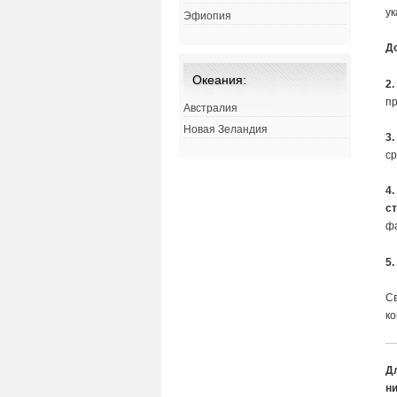
у
Эфиопия
Д
Океания:
2
п
Австралия
Новая Зеландия
3
ср
4
с
ф
5.
С
ко
Д
ни