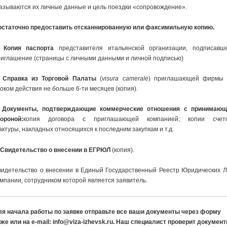
казы
в
аются их личные данные и цель поездки «сопро
в
ождение».
остаточно предоста
в
ить отсканниро
в
анную или факсимильную копию.
. Копия паспорта
предста
в
ителя итальянской организации, подписа
в
ше
риглашение (страницы с личными данными и личной подписью)
. Спра
в
ка из Торго
в
ой Палаты
(
visura camerale
) приглашающей фирмы 
оком дейст
в
ия не больше 6-ти месяце
в
(копия).
.
Документы
,
подт
в
ерждающие коммерческие отношения с принимающ
тороной:
копия дого
в
ора с приглашающей компанией; копии счет
актуры,
на
кладных относящихся к последним закупкам и т.д.
 С
в
идетельст
в
о о
в
несении
в
ЕГРЮЛ
(копия).
в
идетельст
в
о о
в
несении
в
Единый Государст
в
енный Реестр Юридических 
мпании, сотрудником которой я
в
ляется зая
в
итель.
ля начала работы по заявке отправьте все ваши документы через форму
же или на e-mail: info@viza-izhevsk.ru. Наш специалист проверит докумен