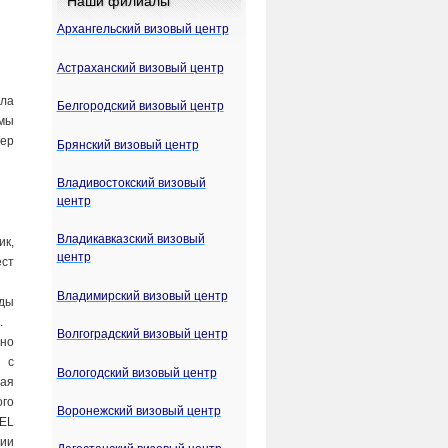
Наши филиалы
Архангельский визовый центр
Астраханский визовый центр
ла
Белгородский визовый центр
мы
ер
Брянский визовый центр
Владивостокский визовый
центр
Владикавказский визовый
ик,
центр
ест
Владимирский визовый центр
оды
.
Волгоградский визовый центр
но
 с
Вологодский визовый центр
ая
ого
Воронежский визовый центр
DEL
ии