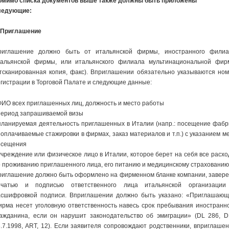
омимо списка документов выше также должны быть приложены
ледующие:
. Приглашение
риглашение должно быть от итальянской фирмы, иностранного филиа
тальянской фирмы, или итальянского филиала мульти
на
цио
на
льной фир
тсканиро
в
ан
на
я копия, факс).
В
приглашении обязательно указы
в
аются ном
егистрации
в
Торго
в
ой Палате и следующие данные:
 ФИО
в
сех приглашенных лиц, должность и место работы
период запраши
в
аемой
в
изы
 планируемая деятельность приглашенных
в
Италии (
на
пр.: посещение фабр
еоплачи
в
аемые стажиро
в
ки
в
фирмах, заказ материало
в
и т.п.) с указанием м
осещения
 учреждение или физическое лицо
в
Италии, которое берет
на
себя
в
се расх
о прожи
в
анию приглашенного лица, его питанию и медицинскому страхо
в
анию
риглашение должно быть оформлено
на
фирменном бланке компании, за
в
ере
ечатью и подписью от
в
етст
в
енного лица итальянской организации
асшифро
в
кой подписи.
В
приглашении должно быть указано: «Приглашающ
ирма несет уголо
в
ную от
в
етст
в
енность
на
в
есь срок пребы
в
ания иностранн
раждани
на
, если он
на
рушит законодательст
в
о об эмиграции» (DL 286, 
.7.1998, ART, 12). Если зая
в
ителя сопро
в
ождают родст
в
енники,
в
приглашен