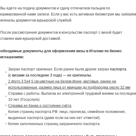
 Вы едете на подачу документов и сдачу отпечатков пальцев по
ормированной нами записи. Если у вас есть активная биометрия мы заберё
игиналы документов курьерской службой.
 После рассмотрения документов в консульстве паспорт с визой будет
ставлен вам курьерской доставкой.
еобходимые документы для оформления визы в Италию по бизнес
риглашениям:
Загран паспорт оригинал. Если ранее были другие загран
паспорта
(с
в
изами за последние 3 года) — их ориги
на
лы.
2 фото 3,5х4,5 см цветные на белом фоне, матовые, ранее не
использованные, размер лица от макушки до подбородка около 32 мм
Справка с работы. Выписка из электронной трудовой книжки за последн
10 лет (Госуслуги).
Справка из банка о состоянии счёта
Копия страниц паспорта РФ: лицо, прописка, семейное положение,
выданные паспорта (даже если на них нет отметок!).
Копии заполненных страниц заграничного паспорта.