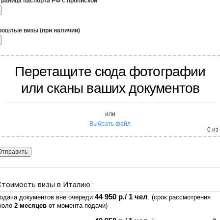
траница паспорта РФ с пропиской
рошлые визы (при наличии)
Перетащите сюда фотографии
или сканы ваших документов
или
Выбрать файл
0
из