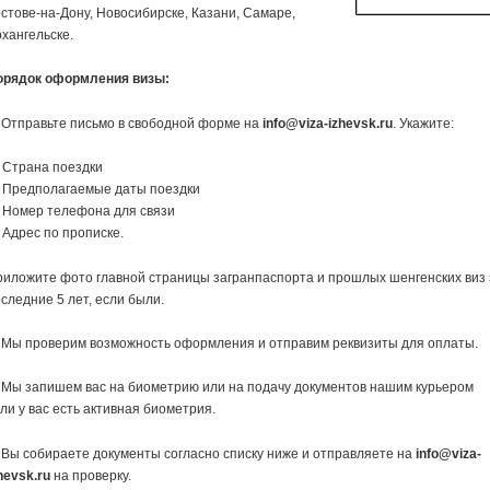
стове-на-Дону, Новосибирске, Казани, Самаре,
хангельске.
орядок оформления визы:
 Отправьте письмо в свободной форме на
info@viza-izhevsk.ru
. Укажите:
 Страна поездки
 Предполагаемые даты поездки
 Номер телефона для связи
Адрес по прописке.
иложите фото главной страницы загранпаспорта и прошлых шенгенских виз 
следние 5 лет, если были.
 Мы проверим возможность оформления и отправим реквизиты для оплаты.
 Мы запишем вас на биометрию или на подачу документов нашим курьером
ли у вас есть активная биометрия.
 Вы собираете документы согласно списку ниже и отправляете на
info@viza-
hevsk.ru
на проверку.