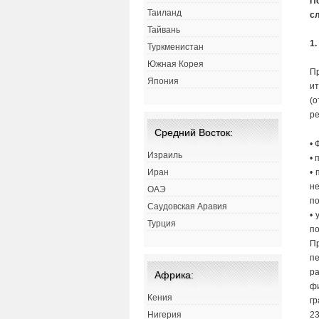
П
Таиланд
с
Тайвань
1
Туркменистан
Южная Корея
П
Япония
и
(о
р
Средний Восток:
•
Израиль
• 
•
Иран
н
ОАЭ
п
Саудовская Аравия
•
Турция
п
П
п
р
Африка:
ф
Кения
г
23
Нигерия