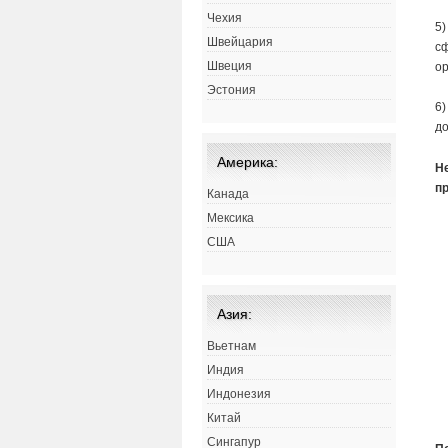
Чехия
5)
Швейцария
сф
Швеция
ор
Эстония
6)
до
Америка:
Н
п
Канада
Мексика
США
Азия:
Вьетнам
Индия
Индонезия
Китай
Сингапур