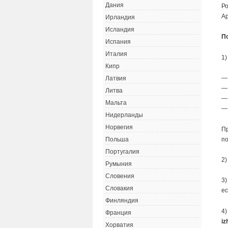
Дания
Ро
Ар
Ирландия
Исландия
П
Испания
Италия
1)
Кипр
—
Латвия
—
Литва
—
Мальта
— 
Нидерланды
Норвегия
Пр
по
Польша
Португалия
2)
Румыния
Словения
3)
Словакия
ес
Финляндия
4)
Франция
iz
Хорватия