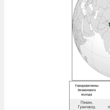
Города/регионы
безвизового
въезда
Пекин,
Гуанчжоу,
п