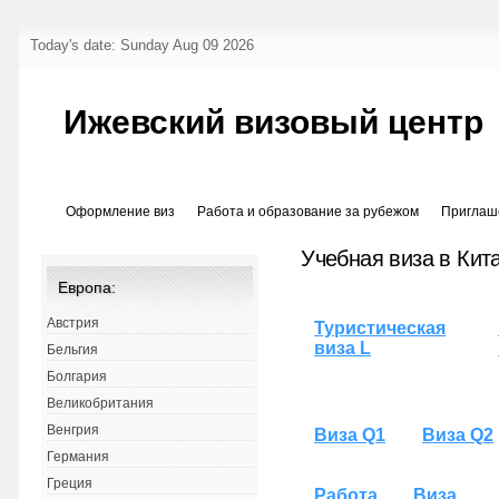
Today's date: Sunday Aug 09 2026
Ижевский визовый центр
Оформление виз
Работа и образование за рубежом
Приглаш
Учебная виза в Кита
Европа:
Австрия
Туристическая
виза L
Бельгия
Болгария
Великобритания
Венгрия
Виза Q1
Виза Q2
Германия
Греция
Работа
Виза