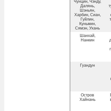
Чунцин, Чэнду,
Далянь,
т
Шэньян,
Харбин, Сиан,
Гуйлин,
Куньмин,
Сямэн, Ухань
Шанхай,
Нанкин
Гуандун
Остров
Хайнань