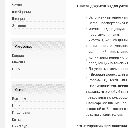
Чехия
Список документов для учеб
Швейцария
Заполненный опросный
Швеция
Загран. паспорт оригин
Эстония
момент подачи документ
проставления визы.
2 фото 3,5х4,5 см цвет
размер лица от макушки
Америка:
украшений, лицо круп
Канада
Копии заполненных стра
Мексика
предыдущих китайских 
Документы о зачислени
США
«Визовая форма для и
(формы DQ, JW201 или 
—
Если заявитель несо
Азия:
указано, что учёбу буде
предоставить спонсорско
Вьетнам
Спонсорское письмо необ
Индия
выпиской из банковского 
Индонезия
родства с заявителем.
Китай
*ВСЕ справки и приглашения
Сингапур