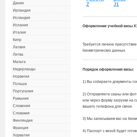
Дания
Z
J1
Ирландия
Исландия
Испания
Оформление учебной визы X1/
Италия
Кипр
Требуется личное присутствие
Латвия
биометрических данных.
Литва
Мальта
Нидерланды
Порядок оформления визы:
Норвегия
1) Вы собираете документы со
Польша
Португалия
2) Отправляете сканы или фот
Румыния
или через форму загрузки на с
Словения
вашего телефона для связи.
Словакия
3) Мы записываем вас на био
Финляндия
Франция
4) Паспорт с визой будет гото
Хорватия