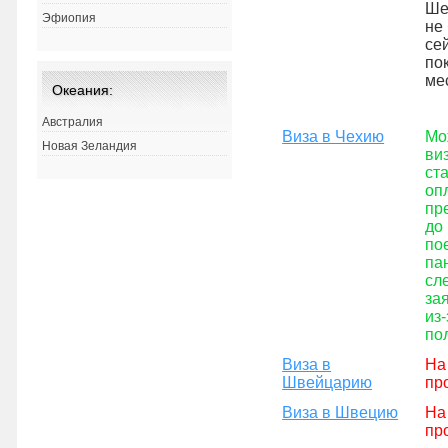
Ше
Эфиопия
не 
се
по
ме
Океания:
Австралия
Виза в Чехию
Мо
Новая Зеландия
ви
ст
оп
пр
до
по
па
сл
за
из
по
Виза в
На
Швейцарию
пр
Виза в Швецию
На
пр