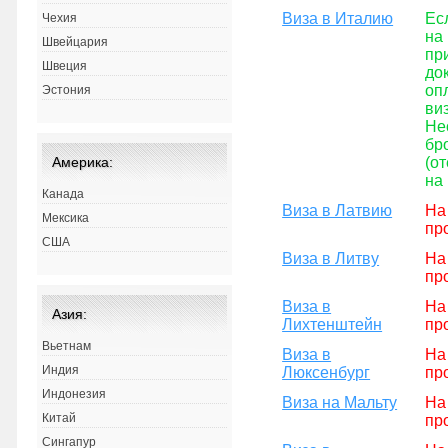
Виза в Италию
Ес
Чехия
на
Швейцария
пр
Швеция
до
оп
Эстония
ви
Не
бр
(о
Америка:
на
Канада
Виза в Латвию
На
Мексика
пр
США
Виза в Литву
На
пр
Виза в
На
Азия:
Лихтенштейн
пр
Вьетнам
Виза в
На
Индия
Люксенбург
пр
Индонезия
Виза на Мальту
На
Китай
пр
Сингапур