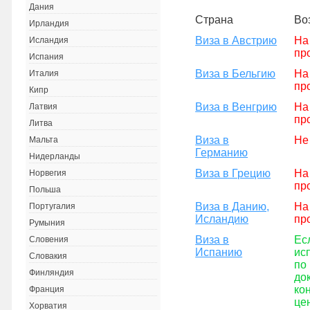
Дания
Страна
Во
Ирландия
Виза в Австрию
На
Исландия
пр
Испания
Виза в Бельгию
На
Италия
пр
Кипр
Виза в Венгрию
На
Латвия
пр
Литва
Виза в
Не
Мальта
Германию
Нидерланды
Виза в Грецию
На
Норвегия
пр
Польша
Виза в Данию,
На
Португалия
Исландию
пр
Румыния
Виза в
Ес
Словения
Испанию
ис
Словакия
по
Финляндия
до
ко
Франция
це
Хорватия