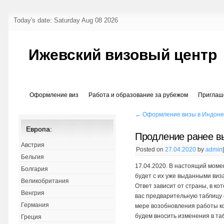
Today's date: Saturday Aug 08 2026
Ижевский визовый центр
Оформление виз
Работа и образование за рубежом
Приглаш
←
Оформление визы в Индоне
Европа:
Продление ранее в
Австрия
Posted on
27.04.2020
by
admin
Бельгия
17.04.2020. В настоящий моме
Болгария
будет с их уже выданными виз
Великобритания
Ответ зависит от страны, в к
Венгрия
вас предварительную таблицу
Германия
мере возобновления работы к
будем вносить изменения в та
Греция