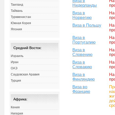
Виза в
На
Таиланд
Нидерланды
пр
Тайвань
Виза в
На
Туркменистан
Норвегию
пр
Южная Корея
Виза в Польшу
На
Япония
пр
Виза в
На
Португалию
пр
Средний Восток:
Виза в
На
Словению
пр
Израиль
Виза в
На
Иран
Словакию
пр
ОАЭ
Виза в
На
Саудовская Аравия
Финляндию
пр
Турция
Виза во
Пр
Францию
на
жи
Африка:
де
ср
Кения
Нигерия